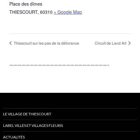
Place des dîmes
THIESCOURT
,
60310
+ Google Map
Thiescourt sur les pas de la délivrance
Circuit de Land Art
————————————————————————–
LE VILLAGE DE THIESCOURT
LABEL VILLES ET VILLAGES FLEURIS
ACTUALITÉS