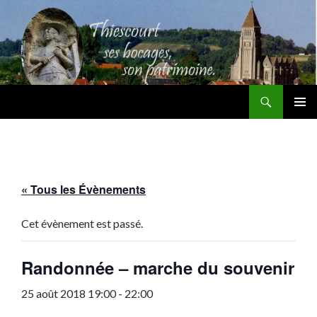
Recherche
Thiescourt
ALLER
MENU
AU
PRINCI
CONTENU
« Tous les Évènements
Cet évènement est passé.
Randonnée – marche du souvenir
25 août 2018 19:00
-
22:00