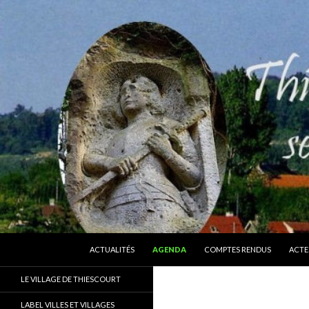
ALLER AU CONTENU
Recherche
Thiescourt
ACTUALITÉS
AGENDA
COMPTES RENDUS
ACTE
Le site officiel de la commune de
LE VILLAGE DE THIESCOURT
Thiescourt (Oise)
LABEL VILLES ET VILLAGES