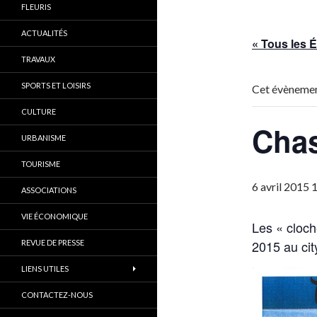
FLEURIS
ACTUALITÉS
« Tous les
TRAVAUX
SPORTS ET LOISIRS
Cet évènemen
CULTURE
Chas
URBANISME
TOURISME
6 avril 2015 
ASSOCIATIONS
VIE ÉCONOMIQUE
Les « cloch
2015 au cit
REVUE DE PRESSE
LIENS UTILES
CONTACTEZ-NOUS