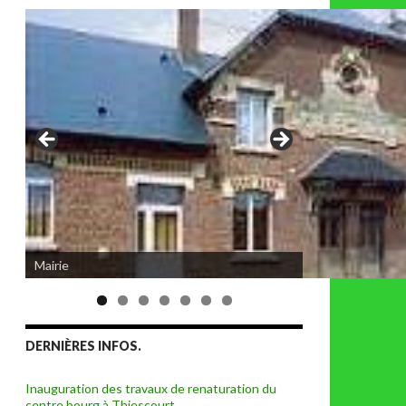
Eglise de Thiescourt détruite durant la
Mairie
grande guerre
DERNIÈRES INFOS.
Inauguration des travaux de renaturation du
centre bourg à Thiescourt