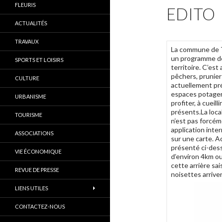
FLEURIS
EDITO
ACTUALITÉS
TRAVAUX
La commune de T
un programme de 
SPORTS ET LOISIRS
territoire. C’est
pêchers, prunier
CULTURE
actuellement pr
espaces potager 
URBANISME
profiter, à cueil
présents.La local
TOURISME
n’est pas forcém
application inte
ASSOCIATIONS
sur une carte. 
présenté ci-dess
VIE ÉCONOMIQUE
d’environ 4km ou
cette arrière sa
REVUE DE PRESSE
noisettes arrive
LIENS UTILES
CONTACTEZ-NOUS