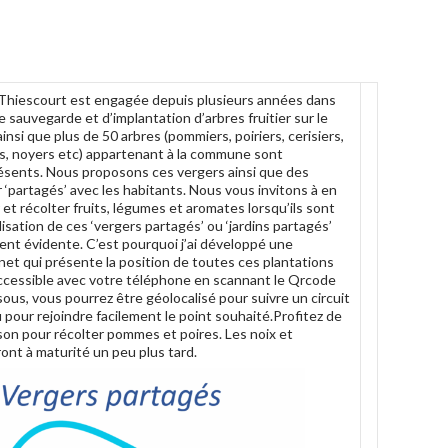
hiescourt est engagée depuis plusieurs années dans
sauvegarde et d’implantation d’arbres fruitier sur le
 ainsi que plus de 50 arbres (pommiers, poiriers, cerisiers,
s, noyers etc) appartenant à la commune sont
ésents. Nous proposons ces vergers ainsi que des
‘partagés’ avec les habitants. Nous vous invitons à en
lir et récolter fruits, légumes et aromates lorsqu’ils sont
isation de ces ‘vergers partagés’ ou ‘jardins partagés’
ent évidente. C’est pourquoi j’ai développé une
rnet qui présente la position de toutes ces plantations
Accessible avec votre téléphone en scannant le Qrcode
ous, vous pourrez être géolocalisé pour suivre un circuit
 pour rejoindre facilement le point souhaité.Profitez de
ison pour récolter pommes et poires. Les noix et
ront à maturité un peu plus tard.