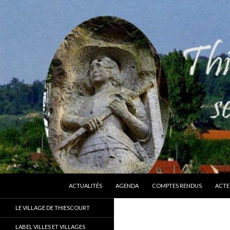
ALLER AU CONTENU
Recherche
Thiescourt
ACTUALITÉS
AGENDA
COMPTES RENDUS
ACTE
Le site officiel de la commune de
LE VILLAGE DE THIESCOURT
Thiescourt (Oise)
LABEL VILLES ET VILLAGES