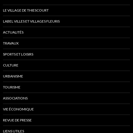
i
e
o
n
LE VILLAGE DE THIESCOURT
n
t
s
LABEL VILLES ET VILLAGES FLEURIS
ACTUALITÉS
TRAVAUX
SPORTS ET LOISIRS
CULTURE
URBANISME
TOURISME
ASSOCIATIONS
VIE ÉCONOMIQUE
REVUE DE PRESSE
LIENS UTILES