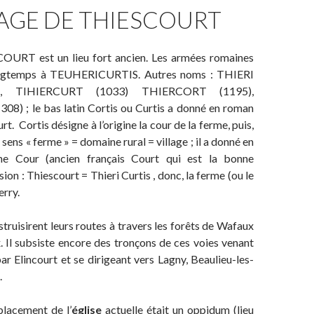
LAGE DE THIESCOURT
st un lieu fort ancien. Les armées romaines
ongtemps à TEUHERICURTIS. Autres noms : THIERI
), TIHIERCURT (1033) THIERCORT (1195),
) ; le bas latin Cortis ou Curtis a donné en roman
urt. Cortis désigne à l’origine la cour de la ferme, puis,
sens « ferme » = domaine rural = village ; il a donné en
ne Cour (ancien français Court qui est la bonne
ion : Thiescourt = Thieri Curtis , donc, la ferme (ou le
rry.
truisirent leurs routes à travers les forêts de Wafaux
 Il subsiste encore des tronçons de ces voies venant
 Elincourt et se dirigeant vers Lagny, Beaulieu-les-
.
ement de l’
église
actuelle était un oppidum (lieu