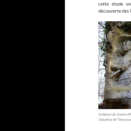
cette étude on
découverte des l
Sculpture de Jeanne d’Ar
Chauffour de Thiescour