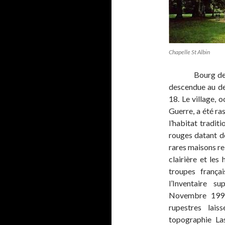
Chapelle St Albin
Bourg de plus 
descendue au de
18. Le village, 
Guerre, a été ras
l’habitat tradit
rouges datant d
rares maisons re
clairière et les
troupes frança
l’Inventaire 
Novembre 1999.
rupestres lais
topographie La