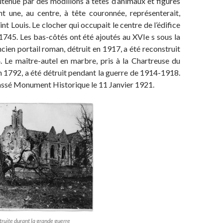
tenue par des modillons à têtes d’animaux et figures
t une, au centre, à tête couronnée, représenterait,
Saint Louis. Le clocher qui occupait le centre de l’édifice
 1745. Les bas-côtés ont été ajoutés au XVIe s sous la
ncien portail roman, détruit en 1917, a été reconstruit
 Le maître-autel en marbre, pris à la Chartreuse du
1792, a été détruit pendant la guerre de 1914-1918.
classé Monument Historique le 11 Janvier 1921.
truite durant la grande guerre