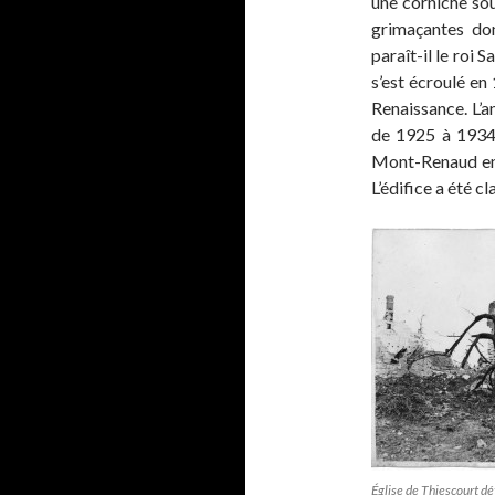
une corniche sou
grimaçantes don
paraît-il le roi 
s’est écroulé en
Renaissance. L’a
de 1925 à 1934.
Mont-Renaud en 
L’édifice a été 
Église de Thiescourt dé