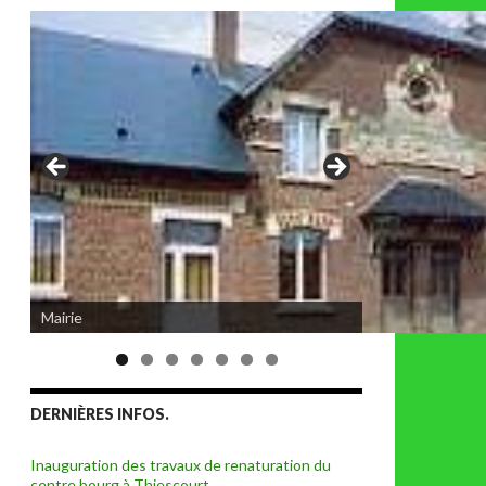
Eglise de Thiescourt détruite durant la
Mairie
grande guerre
DERNIÈRES INFOS.
Inauguration des travaux de renaturation du
centre bourg à Thiescourt