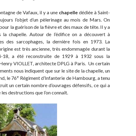
ne de Vafaux, il y a une
chapelle
dédiée à Saint-
oujours l’objet d’un pèlerinage au mois de Mars. On
pour la guérison de la fièvre et des maux de tête. Il y a
 la chapelle. Autour de l’édifice on a découvert à
ses des sarcophages, la dernière fois en 1973. La
’origine est très ancienne, très endommagée durant la
-18, a été reconstruite de 1929 à 1932 sous la
 Henry VIOLLET, architecte DPLG à Paris. Un certain
nts nous indiquent que sur le site de la chapelle, un
e
d, le 76
Régiment d’Infanterie de Hambourg, a tenu
truit un certain nombre d’ouvrages défensifs, ce qui a
e les destructions que l’on connaît.