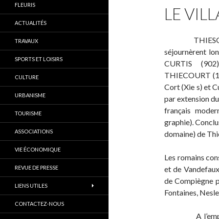
FLEURIS
LE VIL
ACTUALITÉS
THIESCOURT e
TRAVAUX
séjournèrent l
SPORTS ET LOISIRS
CURTIS (902
THIECOURT (1308
CULTURE
Cort (Xie s) et C
URBANISME
par extension du 
français moder
TOURISME
graphie). Conclus
ASSOCIATIONS
domaine) de Thie
VIE ÉCONOMIQUE
Les romains cons
REVUE DE PRESSE
et de Vandefaux.
de Compiègne par
LIENS UTILES
Fontaines, Nesle
CONTACTEZ-NOUS
A l’emplac