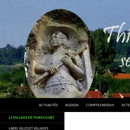
ALLER AU CONTENU
Recherche
Thiescourt
ACTUALITÉS
AGENDA
COMPTES RENDUS
ACTE
Le site officiel de la commune de
LE VILLAGE DE THIESCOURT
Thiescourt (Oise)
LABEL VILLES ET VILLAGES