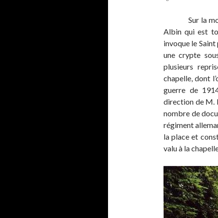
Sur la montag
Albin qui est t
invoque le Saint 
une crypte sous
plusieurs repri
chapelle, dont l
guerre de 1914
direction de M.
nombre de docume
régiment alleman
la place et cons
valu à la chapell