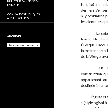
BULLETINS D’ANALYSE EAU
fortifié) -nom d
POTABLE
derniers s’en s
COMMANDES PUBLIQUES –
n’ y résidaient 
APPELS D’OFFRES
les alentours qu
La seigneurie
ARCHIVES
Pieux, fils d’
l’Evêque Harduin
Archives
la mettant sous 
de la Vierge, av
En 1883, on v
construction qu
appartenant au 
destinée à conte
L’église était u
s (style ogival à