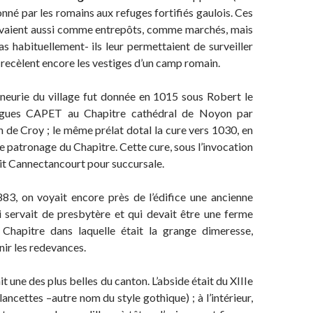
onné par les romains aux refuges fortifiés gaulois. Ces
ervaient aussi comme entrepôts, comme marchés, mais
pas habituellement- ils leur permettaient de surveiller
i recèlent encore les vestiges d’un camp romain.
 du village fut donnée en 1015 sous Robert le
Hugues CAPET au Chapitre cathédral de Noyon par
 de Croy ; le même prélat dotal la cure vers 1030, en
le patronage du Chapitre. Cette cure, sous l’invocation
ait Cannectancourt pour succursale.
oyait encore près de l’édifice une ancienne
i servait de presbytère et qui devait être une ferme
Chapitre dans laquelle était la grange dimeresse,
nir les redevances.
ne des plus belles du canton. L’abside était du XIIIe
 lancettes –autre nom du style gothique) ; à l’intérieur,