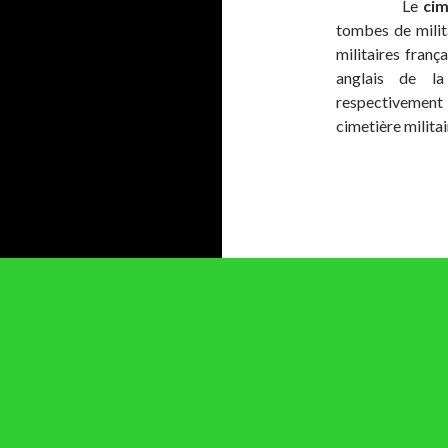
Le
cim
tombes de milit
militaires franç
anglais de la
respectivement 
cimetière militai