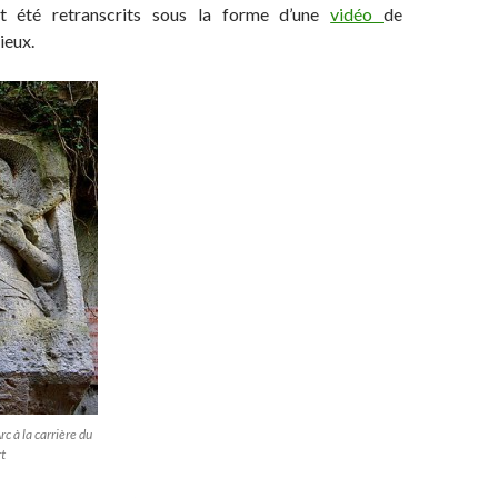
t été retranscrits sous la forme d’une
vidéo
de
ieux.
c à la carrière du
t