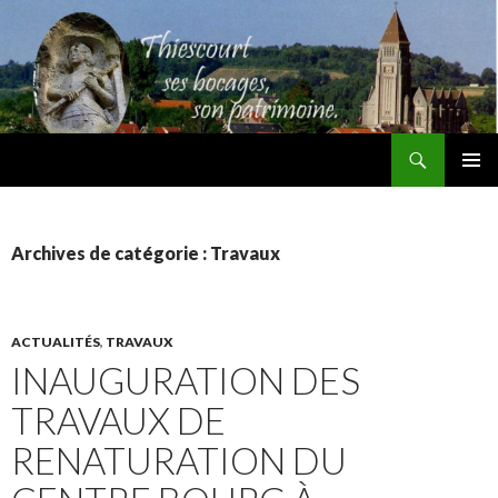
Recherche
Thiescourt
ALLER
MENU
AU
PRINCI
CONTENU
Archives de catégorie : Travaux
ACTUALITÉS
,
TRAVAUX
INAUGURATION DES
TRAVAUX DE
RENATURATION DU