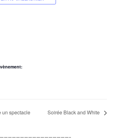
Évènement:
e un spectacle
Soirée Black and White
—————————————————–