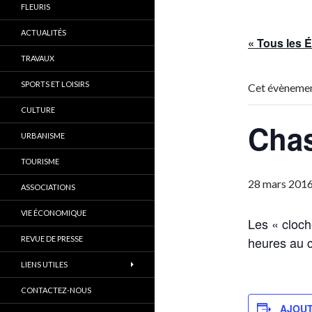
FLEURIS
ACTUALITÉS
« Tous les
TRAVAUX
SPORTS ET LOISIRS
Cet évènemen
CULTURE
Chas
URBANISME
TOURISME
28 mars 2016
ASSOCIATIONS
VIE ÉCONOMIQUE
Les « cloch
heures au c
REVUE DE PRESSE
LIENS UTILES
CONTACTEZ-NOUS
AJOUT