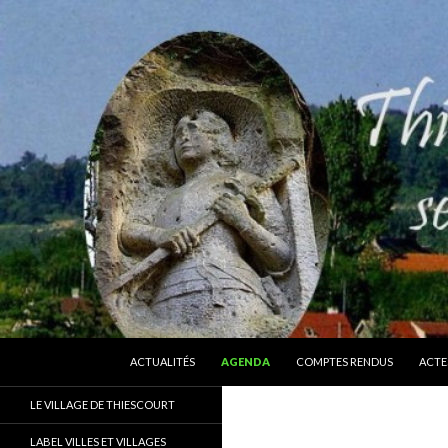
ALLER AU CONTENU
Recherche
Thiescourt
ACTUALITÉS
AGENDA
COMPTES RENDUS
ACTE
Le site officiel de la commune de
LE VILLAGE DE THIESCOURT
Thiescourt (Oise)
LABEL VILLES ET VILLAGES