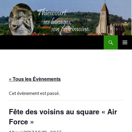
Recherche
Thiescourt
ALLER
MENU
AU
PRINCI
CONTENU
« Tous les Évènements
Cet évènement est passé.
Fête des voisins au square « Air
Force »