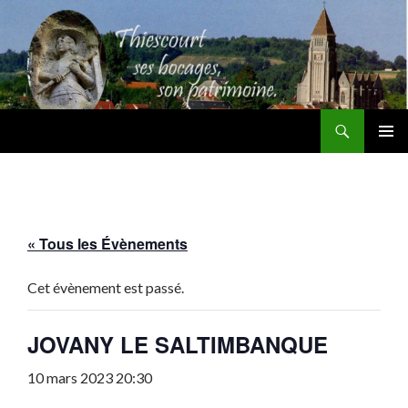
Recherche
Thiescourt
ALLER
MENU
AU
PRINCI
CONTENU
« Tous les Évènements
Cet évènement est passé.
JOVANY LE SALTIMBANQUE
10 mars 2023 20:30