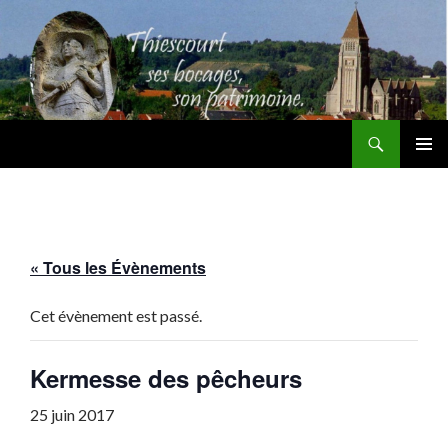
Recherche
Thiescourt
ALLER
MENU
AU
PRINCI
CONTENU
« Tous les Évènements
Cet évènement est passé.
Kermesse des pêcheurs
25 juin 2017