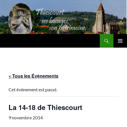
Recherche
Thiescourt
ALLER
MENU
AU
PRINCI
CONTENU
« Tous les Évènements
Cet évènement est passé.
La 14-18 de Thiescourt
9 novembre 2014