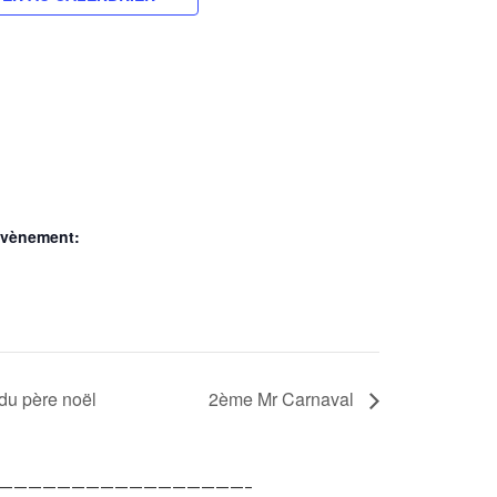
Évènement:
u père noël
2ème Mr Carnaval
—————————————————–