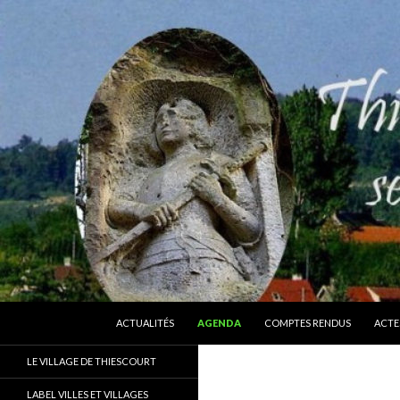
ALLER AU CONTENU
Recherche
Thiescourt
ACTUALITÉS
AGENDA
COMPTES RENDUS
ACTE
Le site officiel de la commune de
LE VILLAGE DE THIESCOURT
Thiescourt (Oise)
LABEL VILLES ET VILLAGES