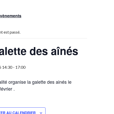
 Évènements
t est passé.
alette des aînés
6 14:30
-
17:00
lité organise la galette des ainés le
évrier .
ER AU CALENDRIER