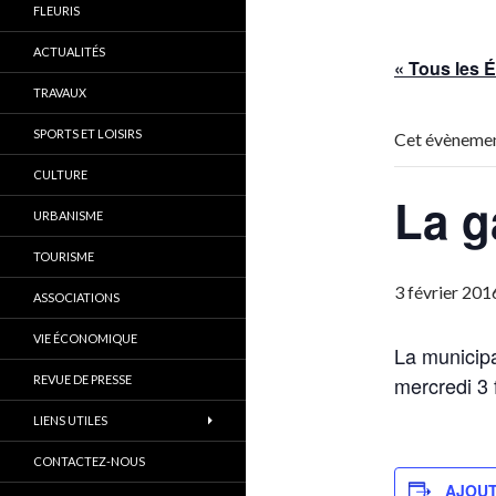
FLEURIS
ACTUALITÉS
« Tous les
TRAVAUX
SPORTS ET LOISIRS
Cet évènemen
CULTURE
La g
URBANISME
TOURISME
3 février 201
ASSOCIATIONS
VIE ÉCONOMIQUE
La municipa
mercredi 3 f
REVUE DE PRESSE
LIENS UTILES
CONTACTEZ-NOUS
AJOUT