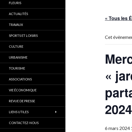
FLEURIS
ACTUALITÉS
« Tous les
TRAVAUX
SPORTS ET LOISIRS
Cet évènemen
CULTURE
Merc
URBANISME
TOURISME
« ja
ASSOCIATIONS
part
VIE ÉCONOMIQUE
REVUE DE PRESSE
2024
LIENS UTILES
CONTACTEZ-NOUS
6 mars 2024 