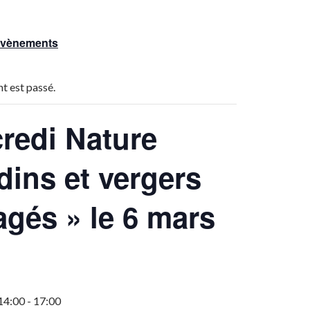
 Évènements
t est passé.
redi Nature
rdins et vergers
agés » le 6 mars
14:00
-
17:00