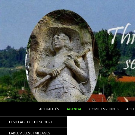
ALLER AU CONTENU
Recherche
Thiescourt
ACTUALITÉS
AGENDA
COMPTES RENDUS
ACTE
Le site officiel de la commune de
LE VILLAGE DE THIESCOURT
Thiescourt (Oise)
LABEL VILLES ET VILLAGES