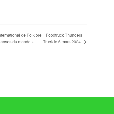
nternational de Folklore
Foodtruck Thunders
 danses du monde »
Truck le 6 mars 2024
—————————————————–