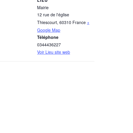
LIEU
Mairie
12 rue de l'église
Thiescourt
,
60310
France
+
Google Map
Téléphone
0344436227
Voir Lieu site web