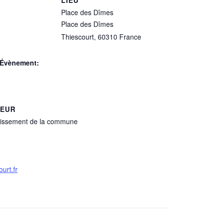
LIEU
Place des Dîmes
Place des Dîmes
Thiescourt
,
60310
France
’Évènement:
TEUR
lissement de la commune
urt.fr