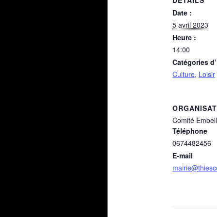
DÉTAILS
Date :
5 avril 2023
Heure :
14:00
Catégories d
Culture
,
Loisir
ORGANISA
Comité Embel
Téléphone
0674482456
E-mail
mairie@thiesco