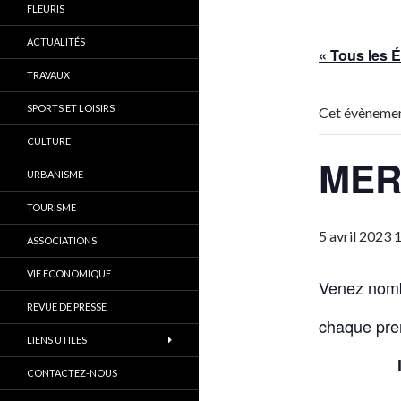
FLEURIS
ACTUALITÉS
« Tous les
TRAVAUX
SPORTS ET LOISIRS
Cet évènemen
CULTURE
MER
URBANISME
TOURISME
5 avril 2023 
ASSOCIATIONS
VIE ÉCONOMIQUE
Venez nomb
REVUE DE PRESSE
chaque pre
LIENS UTILES
CONTACTEZ-NOUS