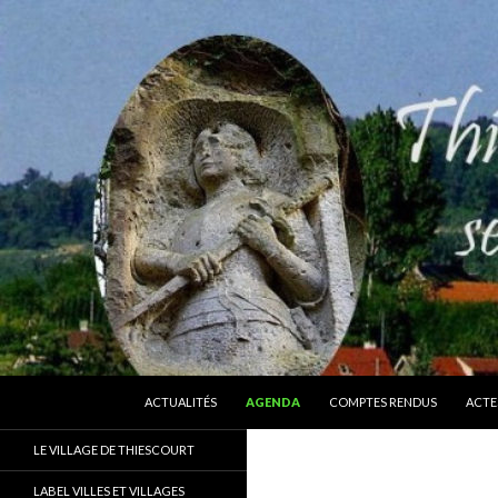
ALLER AU CONTENU
Recherche
Thiescourt
ACTUALITÉS
AGENDA
COMPTES RENDUS
ACTE
Le site officiel de la commune de
LE VILLAGE DE THIESCOURT
Thiescourt (Oise)
LABEL VILLES ET VILLAGES