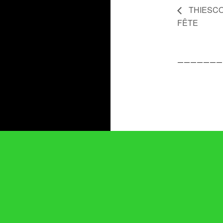
THIESC
FÊTE
———————