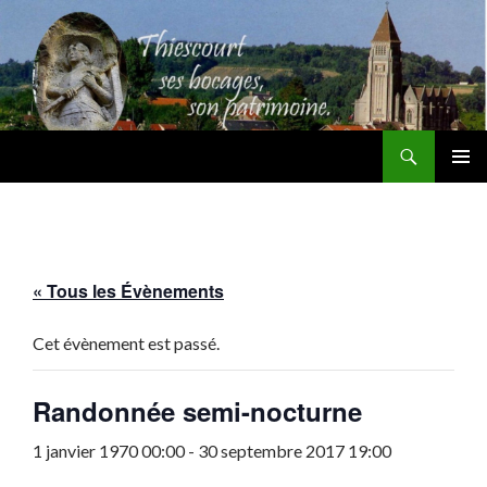
Recherche
Thiescourt
ALLER
MENU
AU
PRINCI
CONTENU
« Tous les Évènements
Cet évènement est passé.
Randonnée semi-nocturne
1 janvier 1970 00:00
-
30 septembre 2017 19:00