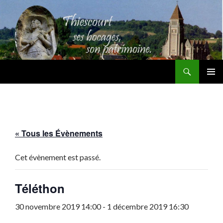
Recherche
Thiescourt
ALLER
MENU
AU
PRINCI
CONTENU
« Tous les Évènements
Cet évènement est passé.
Téléthon
30 novembre 2019 14:00
-
1 décembre 2019 16:30