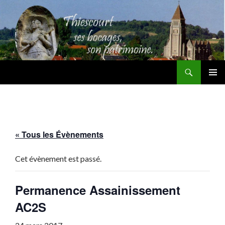
Recherche
Thiescourt
ALLER
MENU
AU
PRINCI
CONTENU
« Tous les Évènements
Cet évènement est passé.
Permanence Assainissement
AC2S