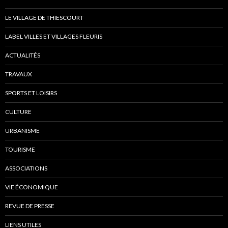
t
n
e
a
e
LE VILLAGE DE THIESCOURT
.
t
m
LABEL VILLES ET VILLAGES FLEURIS
i
e
o
n
ACTUALITÉS
n
t
s
TRAVAUX
SPORTS ET LOISIRS
CULTURE
URBANISME
TOURISME
ASSOCIATIONS
VIE ÉCONOMIQUE
REVUE DE PRESSE
LIENS UTILES