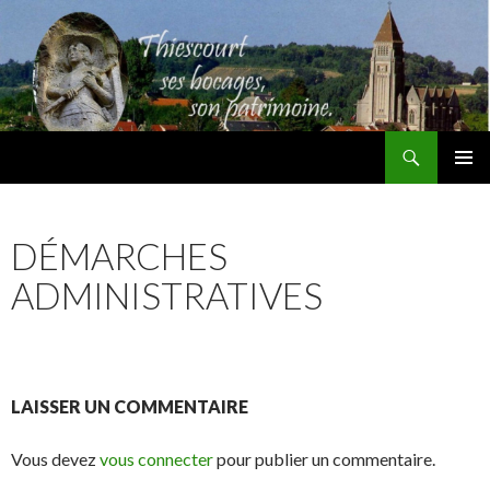
Recherche
Thiescourt
ALLER
MENU
AU
PRINCI
CONTENU
DÉMARCHES
ADMINISTRATIVES
LAISSER UN COMMENTAIRE
Vous devez
vous connecter
pour publier un commentaire.