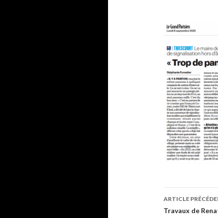
Navigati
ARTICLE PRÉCÉD
des
Travaux de Rena