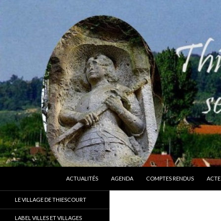
ALLER AU CONTENU
Recherche
Thiescourt
ACTUALITÉS
AGENDA
COMPTES RENDUS
ACTE
Le site officiel de la commune de
LE VILLAGE DE THIESCOURT
Thiescourt (Oise)
LABEL VILLES ET VILLAGES