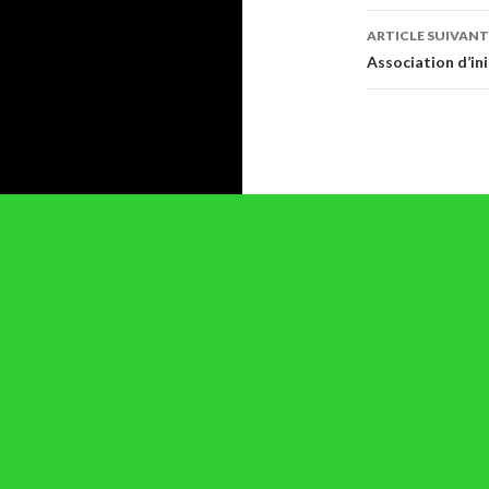
articles
ARTICLE SUIVANT
Association d’in