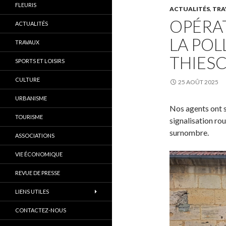
FLEURIS
ACTUALITÉS
,
TRA
OPÉRAT
ACTUALITÉS
LA POL
TRAVAUX
THIES
SPORTS ET LOISIRS
CULTURE
25 AOÛT 2025
URBANISME
Nos agents ont 
TOURISME
signalisation rou
surnombre.
ASSOCIATIONS
VIE ÉCONOMIQUE
REVUE DE PRESSE
LIENS UTILES
CONTACTEZ-NOUS