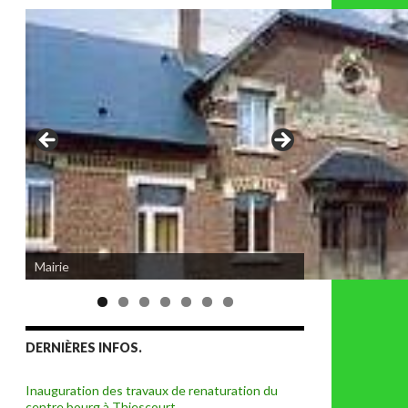
Eglise de Thiescourt détruite durant la
Mairie
grande guerre
DERNIÈRES INFOS.
Inauguration des travaux de renaturation du
centre bourg à Thiescourt