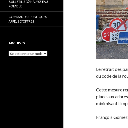
BULLETINS D’ANALYSE EAU
POTABLE
COMMANDES PUBLIQUES –
APPELS D’OFFRES
ARCHIVES
Archives
Le retrait des pa
du code de la rou
Cette mesure ren
place aux arbres,
minimisant l’imp
François Gomez