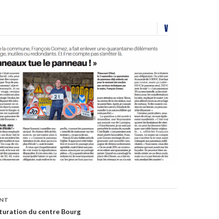
on
ENT
turation du centre Bourg