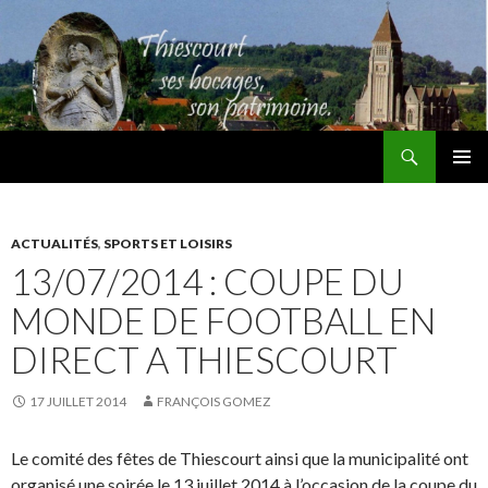
Recherche
Thiescourt
ALLER
MENU
AU
PRINCI
CONTENU
ACTUALITÉS
,
SPORTS ET LOISIRS
13/07/2014 : COUPE DU
MONDE DE FOOTBALL EN
DIRECT A THIESCOURT
17 JUILLET 2014
FRANÇOIS GOMEZ
Le comité des fêtes de Thiescourt ainsi que la municipalité ont
organisé une soirée le 13 juillet 2014 à l’occasion de la coupe du