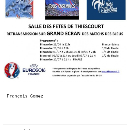
François Gomez
Navigation