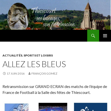
Recherche
Thiescourt
ALLER
MENU
AU
PRINCI
CONTENU
ACTUALITÉS
,
SPORTS ET LOISIRS
ALLEZ LES BLEUS
17 JUIN 2016
FRANÇOIS GOMEZ
Retransmission sur GRAND ECRAN des matchs de l’équipe de
France de Football à la Salle des fêtes de Thiescourt.