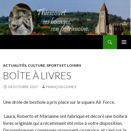
Recherche
Thiescourt
ALLER
MENU
AU
PRINCI
CONTENU
ACTUALITÉS
,
CULTURE
,
SPORTS ET LOISIRS
BOÎTE À LIVRES
24 OCTOBRE 2017
FRANÇOIS GOMEZ
Une drôle de bestiole a pris place sur le square Air Force.
Laura, Roberto et Marianne ont fabriqué et décoré une boîte à
livres originale qui a récemment été mise à votre disposition.
De nombreuses communes proposent ce service, et c’est sur la