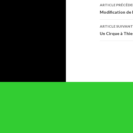
Navigati
ARTICLE PRÉCÉD
des
Modification de 
articles
ARTICLE SUIVANT
Un Cirque à Thie