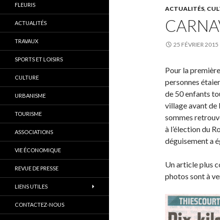
FLEURIS
ACTUALITÉS
,
CUL
CARNA
ACTUALITÉS
TRAVAUX
25 FÉVRIER 2015
SPORTS ET LOISIRS
Pour la première
CULTURE
personnes étaien
de 50 enfants to
URBANISME
village avant de
TOURISME
sommes retrouvé 
à l’élection du R
ASSOCIATIONS
déguisement a ég
VIE ÉCONOMIQUE
Un article plus c
REVUE DE PRESSE
photos sont à ven
LIENS UTILES
CONTACTEZ-NOUS