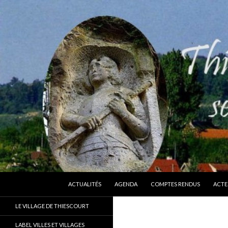
ALLER AU CONTENU
Recherche
Thiescourt
ACTUALITÉS
AGENDA
COMPTES RENDUS
ACTE
Le site officiel de la commune de
LE VILLAGE DE THIESCOURT
Thiescourt (Oise)
LABEL VILLES ET VILLAGES