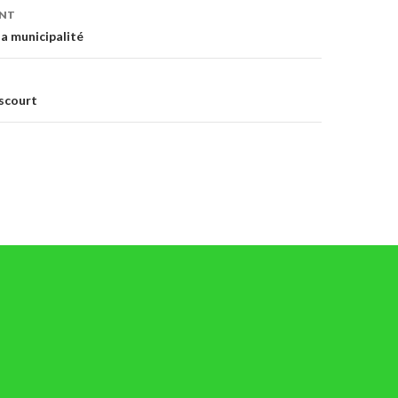
on
ENT
la municipalité
scourt