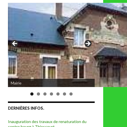
Eglise de Thiescourt détruite durant la
Mairie
grande guerre
DERNIÈRES INFOS.
Inauguration des travaux de renaturation du
centre bourg à Thiescourt