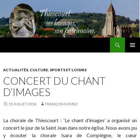
Recherche
Thiescourt
ALLER
MENU
AU
PRINCI
CONTENU
ACTUALITÉS
,
CULTURE
,
SPORTS ET LOISIRS
CONCERT DU CHANT
D’IMAGES
19 JUILLET 2016
FRANÇOIS GOMEZ
La chorale de Thiescourt : ‘Le chant d’images’ a organisé un
concert le jour de la Saint Jean dans notre église. Nous avons pu
y écouter la chorale Isara de Compiègne, le cœur