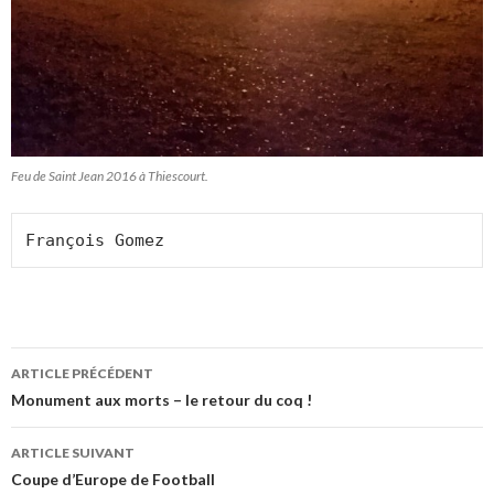
Feu de Saint Jean 2016 à Thiescourt.
François Gomez
Navigation
ARTICLE PRÉCÉDENT
des
Monument aux morts – le retour du coq !
articles
ARTICLE SUIVANT
Coupe d’Europe de Football