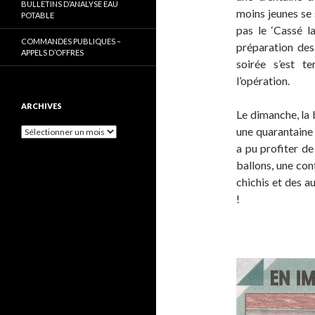
BULLETINS D’ANALYSE EAU
moins jeunes se 
POTABLE
pas le ‘Cassé l
COMMANDES PUBLIQUES –
préparation des
APPELS D’OFFRES
soirée s’est t
l’opération.
ARCHIVES
Le dimanche, la 
une quarantaine
Archives
a pu profiter de
ballons, une con
chichis et des a
!