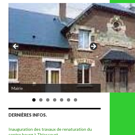
Eglise de Thiescourt détruite durant la
Mairie
grande guerre
DERNIÈRES INFOS.
Inauguration des travaux de renaturation du
centre bourg à Thiescourt