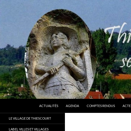
ALLER AU CONTENU
Recherche
Thiescourt
ACTUALITÉS
AGENDA
COMPTES RENDUS
ACTE
Le site officiel de la commune de
LE VILLAGE DE THIESCOURT
Thiescourt (Oise)
LABEL VILLES ET VILLAGES