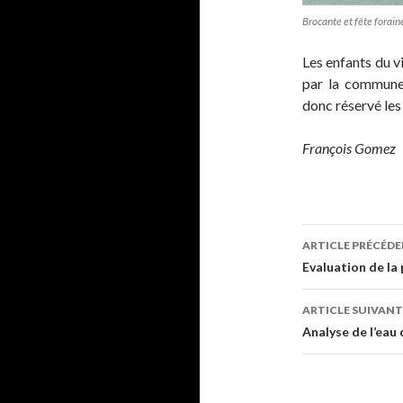
Brocante et fête forain
Les enfants du v
par la commune 
donc réservé les
François Gomez
Navigati
ARTICLE PRÉCÉD
des
Evaluation de la
articles
ARTICLE SUIVANT
Analyse de l’eau