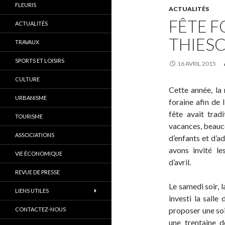
FLEURIS
ACTUALITÉS
FÊTE F
ACTUALITÉS
THIES
TRAVAUX
SPORTS ET LOISIRS
16 AVRIL 2015
CULTURE
Cette année, la 
URBANISME
foraine afin de 
fête avait trad
TOURISME
vacances, beauc
ASSOCIATIONS
d’enfants et d’a
avons invité le
VIE ÉCONOMIQUE
d’avril.
REVUE DE PRESSE
Le samedi soir, 
LIENS UTILES
investi la salle
proposer une soi
CONTACTEZ-NOUS
une trentaine d