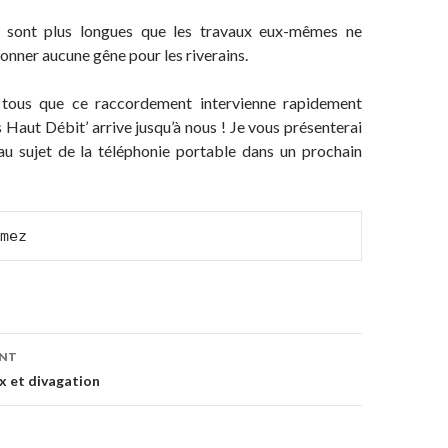
i sont plus longues que les travaux eux-mêmes ne
onner aucune gêne pour les riverains.
tous que ce raccordement intervienne rapidement
s Haut Débit’ arrive jusqu’à nous ! Je vous présenterai
au sujet de la téléphonie portable dans un prochain
mez
on
ENT
x et divagation