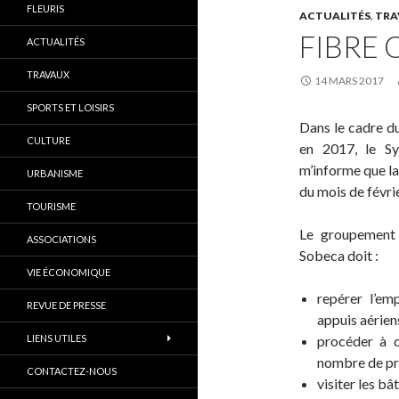
FLEURIS
ACTUALITÉS
,
TRA
FIBRE 
ACTUALITÉS
TRAVAUX
14 MARS 2017
SPORTS ET LOISIRS
Dans le cadre d
CULTURE
en 2017, le S
m’informe que la
URBANISME
du mois de févrie
TOURISME
Le groupement 
ASSOCIATIONS
Sobeca doit :
VIE ÉCONOMIQUE
repérer l’e
REVUE DE PRESSE
appuis aérien
LIENS UTILES
procéder à d
nombre de pri
CONTACTEZ-NOUS
visiter les bâ