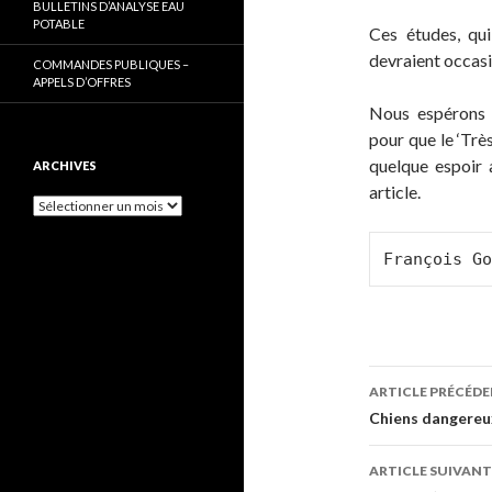
BULLETINS D’ANALYSE EAU
POTABLE
Ces études, qu
devraient occasi
COMMANDES PUBLIQUES –
APPELS D’OFFRES
Nous espérons 
pour que le ‘Trè
quelque espoir 
ARCHIVES
article.
Archives
François Go
Navigati
ARTICLE PRÉCÉD
des
Chiens dangereu
articles
ARTICLE SUIVANT