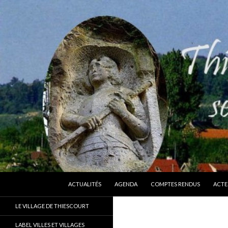
ALLER AU CONTENU
Recherche
Thiescourt
ACTUALITÉS
AGENDA
COMPTES RENDUS
ACTE
Le site officiel de la commune de
LE VILLAGE DE THIESCOURT
Thiescourt (Oise)
LABEL VILLES ET VILLAGES