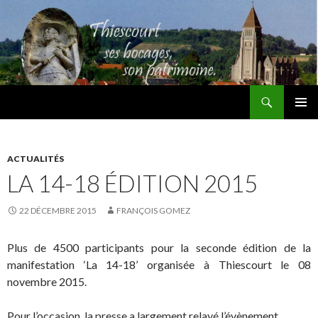
Recherche
Thiescourt
ALLER
MENU
AU
PRINCI
CONTENU
ACTUALITÉS
LA 14-18 ÉDITION 2015
22 DÉCEMBRE 2015
FRANÇOIS GOMEZ
Plus de 4500 participants pour la seconde édition de la
manifestation ‘La 14-18’ organisée à Thiescourt le 08
novembre 2015.
Pour l’occasion, la presse a largement relayé l’évènement.