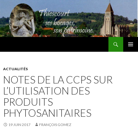
Recherche
Thiescourt
ALLER
MENU
AU
PRINCI
CONTENU
ACTUALITÉS
NOTES DE LA CCPS SUR
L’UTILISATION DES
PRODUITS
PHYTOSANITAIRES
19 JUIN 2017
FRANÇOIS GOMEZ