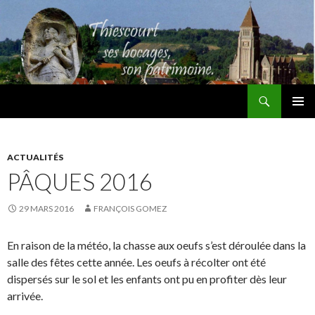
Recherche
Thiescourt
ALLER
MENU
AU
PRINCI
CONTENU
ACTUALITÉS
PÂQUES 2016
29 MARS 2016
FRANÇOIS GOMEZ
En raison de la météo, la chasse aux oeufs s’est déroulée dans la
salle des fêtes cette année. Les oeufs à récolter ont été
dispersés sur le sol et les enfants ont pu en profiter dès leur
arrivée.