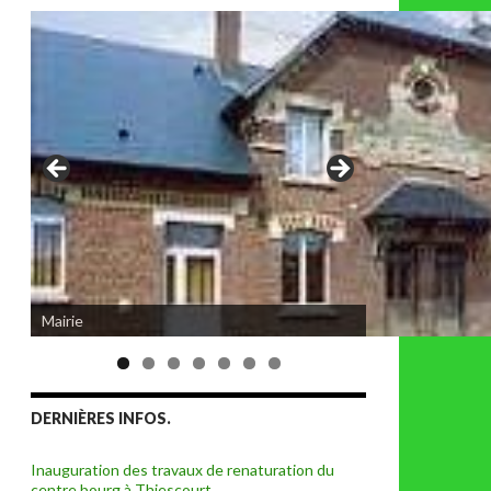
Eglise de Thiescourt détruite durant la
grande guerre
DERNIÈRES INFOS.
Inauguration des travaux de renaturation du
centre bourg à Thiescourt