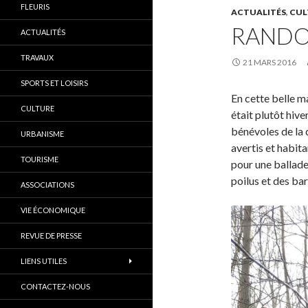
FLEURIS
ACTUALITÉS
,
CUL
RANDON
ACTUALITÉS
TRAVAUX
21 MARS 2016
SPORTS ET LOISIRS
En cette belle m
CULTURE
était plutôt hiv
bénévoles de la
URBANISME
avertis et habit
TOURISME
pour une ballade
poilus et des ba
ASSOCIATIONS
VIE ÉCONOMIQUE
REVUE DE PRESSE
LIENS UTILES
CONTACTEZ-NOUS