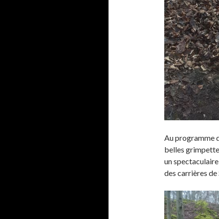
Au programme qu
belles grimpettes
un spectaculaire
des carrières de 