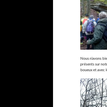
Nous n’avons bie
présents sur not
boueux et avec l