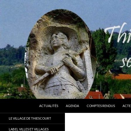
ALLER AU CONTENU
Recherche
Thiescourt
ACTUALITÉS
AGENDA
COMPTES RENDUS
ACTE
Le site officiel de la commune de
LE VILLAGE DE THIESCOURT
Thiescourt (Oise)
LABEL VILLES ET VILLAGES