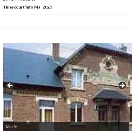
Thiescourt’Info Mai 2020
Mairie
Eglise de Thiescourt détruite durant la grande guerre