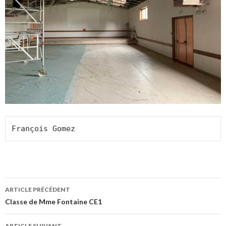
François Gomez
Navigation
ARTICLE PRÉCÉDENT
des
Classe de Mme Fontaine CE1
articles
ARTICLE SUIVANT