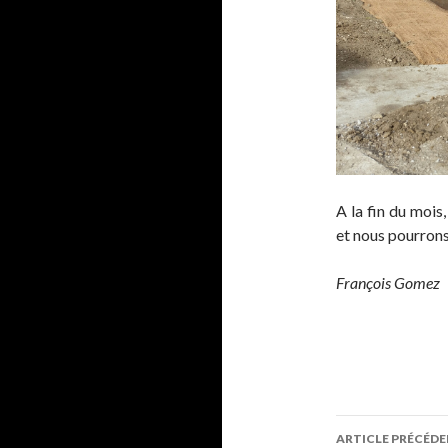
A la fin du mois
et nous pourrons
François Gomez
Navigati
ARTICLE PRÉCÉD