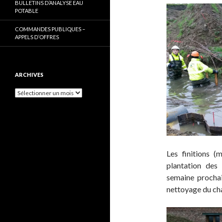
BULLETINS D’ANALYSE EAU
POTABLE
COMMANDES PUBLIQUES –
APPELS D’OFFRES
ARCHIVES
Archives
Les finitions (
plantation des
semaine prochai
nettoyage du cha