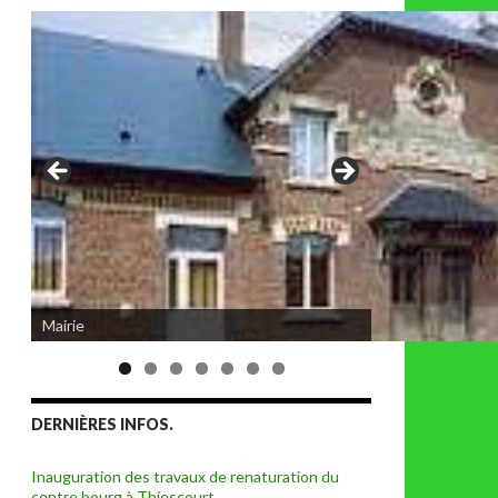
Eglise de Thiescourt détruite durant la
Mairie
grande guerre
DERNIÈRES INFOS.
Inauguration des travaux de renaturation du
centre bourg à Thiescourt