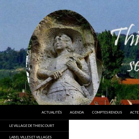
ALLER AU CONTENU
Recherche
Thiescourt
ACTUALITÉS
AGENDA
COMPTES RENDUS
ACTE
Le site officiel de la commune de
LE VILLAGE DE THIESCOURT
Thiescourt (Oise)
LABEL VILLES ET VILLAGES