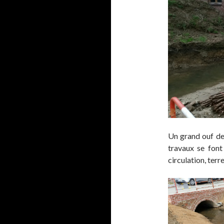
Un grand ouf de
travaux se font 
circulation, terr