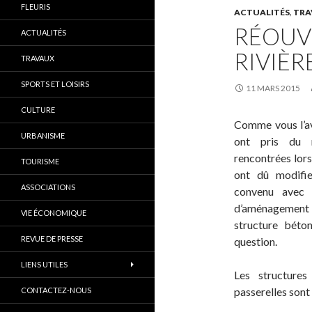
FLEURIS
ACTUALITÉS
,
TRA
RÉOUV
ACTUALITÉS
RIVIÈR
TRAVAUX
SPORTS ET LOISIRS
11 MARS 2015
CULTURE
Comme vous l’ave
URBANISME
ont pris du r
rencontrées lors
TOURISME
ont dû modifier
ASSOCIATIONS
convenu avec 
d’aménagement e
VIE ÉCONOMIQUE
structure béto
REVUE DE PRESSE
question.
LIENS UTILES
Les structures
passerelles sont 
CONTACTEZ-NOUS