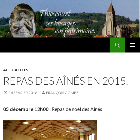
Recherche
Thiescourt
ALLER
MENU
AU
PRINCI
CONTENU
ACTUALITÉS
REPAS DES AÎNÉS EN 2015.
14 FÉVRIER 2016
FRANÇOIS GOMEZ
05 décembre 12h00 :
Repas de noël des Aînés