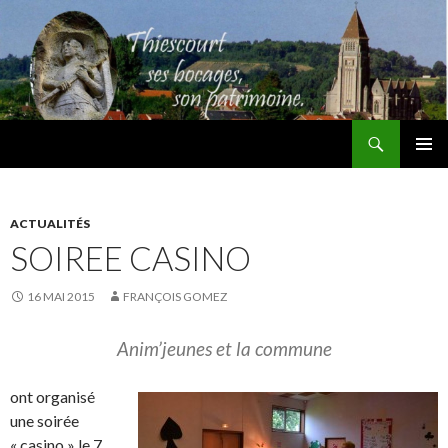
Recherche
Thiescourt
ALLER
MENU
AU
PRINCI
CONTENU
ACTUALITÉS
SOIREE CASINO
16 MAI 2015
FRANÇOIS GOMEZ
Anim’jeunes et la commune
ont organisé
une soirée
« casino » le 7