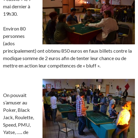
mai dernier à
19h30.
Environ 80
personnes
(ados
principalement) ont obtenu 850 euros en faux billets contre la
modique somme de 2 euros afin de tenter leur chance ou de
mettre en action leur compétences de « bluff ».
On pouvait
s’amuser au
Poker, Black
Jack, Roulette,
Speed, PMU,
Yatse, ….. de