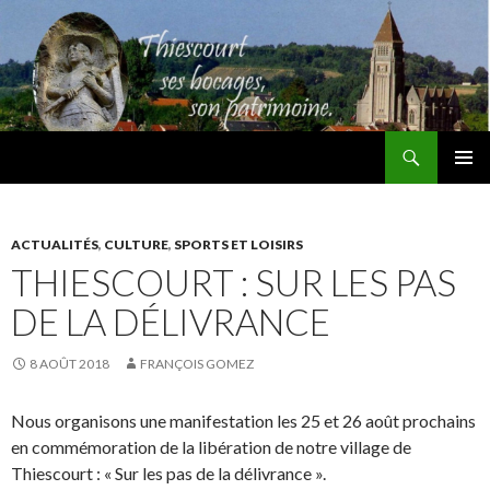
Recherche
Thiescourt
ALLER
MENU
AU
PRINCI
CONTENU
ACTUALITÉS
,
CULTURE
,
SPORTS ET LOISIRS
THIESCOURT : SUR LES PAS
DE LA DÉLIVRANCE
8 AOÛT 2018
FRANÇOIS GOMEZ
Nous organisons une manifestation les 25 et 26 août prochains
en commémoration de la libération de notre village de
Thiescourt : « Sur les pas de la délivrance ».