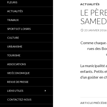
FLEURIS
ACTUALITÉS
LE PÈR
ACTUALITÉS
SAMED
TRAVAUX
SPORTS ET LOISIRS
23 JANVIER 2016
CULTURE
Comme chaque ann
URBANISME
rues des Boc
TOURISME
ASSOCIATIONS
La municipalité 
enfants. Petits 
VIE ÉCONOMIQUE
d’un goûter en c
REVUE DE PRESSE
LIENS UTILES
Navigati
CONTACTEZ-NOUS
ARTICLE PRÉCÉD