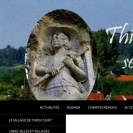
ALLER AU CONTENU
Recherche
Thiescourt
ACTUALITÉS
AGENDA
COMPTES RENDUS
ACTE
Le site officiel de la commune de
LE VILLAGE DE THIESCOURT
Thiescourt (Oise)
LABEL VILLES ET VILLAGES