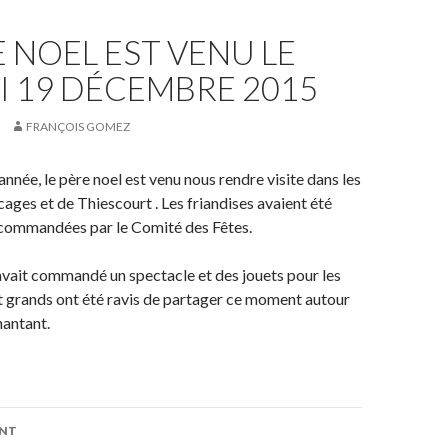
E NOEL EST VENU LE
I 19 DÉCEMBRE 2015
FRANÇOIS GOMEZ
ée, le père noel est venu nous rendre visite dans les
ages et de Thiescourt . Les friandises avaient été
commandées par le Comité des Fêtes.
avait commandé un spectacle et des jouets pour les
et grands ont été ravis de partager ce moment autour
hantant.
on
ENT