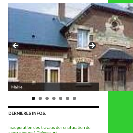
Eglise de Thiescourt détruite durant la
Mairie
grande guerre
DERNIÈRES INFOS.
Inauguration des travaux de renaturation du
centre bourg à Thiescourt