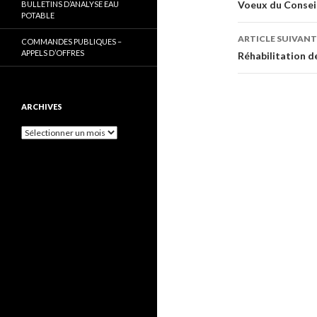
des
Voeux du Conseil
BULLETINS D’ANALYSE EAU
POTABLE
articles
ARTICLE SUIVANT
COMMANDES PUBLIQUES –
APPELS D’OFFRES
Réhabilitation d
ARCHIVES
Archives