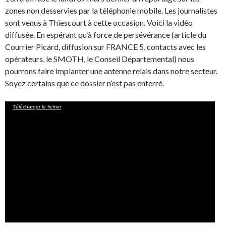
zones non desservies par la téléphonie mobile. Les journalistes
sont venus à Thiescourt à cette occasion. Voici la vidéo
diffusée. En espérant qu’à force de persévérance (article du
Courrier Picard, diffusion sur FRANCE 5, contacts avec les
opérateurs, le SMOTH, le Conseil Départemental) nous
pourrons faire implanter une antenne relais dans notre secteur.
Soyez certains que ce dossier n’est pas enterré.
Lecteur
Télécharger le fichier
vidéo