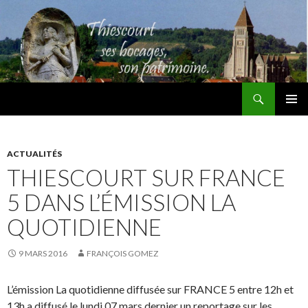
Recherche
Thiescourt
ALLER
MENU
AU
PRINCI
CONTENU
ACTUALITÉS
THIESCOURT SUR FRANCE
5 DANS L’ÉMISSION LA
QUOTIDIENNE
9 MARS 2016
FRANÇOIS GOMEZ
L’émission La quotidienne diffusée sur FRANCE 5 entre 12h et
13h a diffusé le lundi 07 mars dernier un reportage sur les