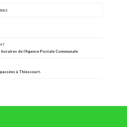
mez
on
ENT
s horaires de l’Agence Postale Communale
 passées à Thiescourt.