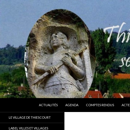
ALLER AU CONTENU
Recherche
Thiescourt
ACTUALITÉS
AGENDA
COMPTES RENDUS
ACTE
Le site officiel de la commune de
LE VILLAGE DE THIESCOURT
Thiescourt (Oise)
LABEL VILLES ET VILLAGES