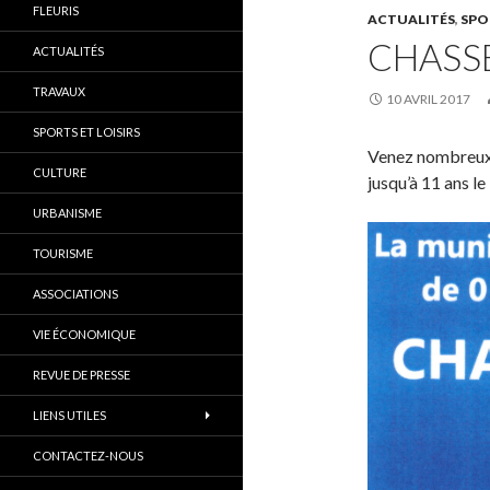
FLEURIS
ACTUALITÉS
,
SPO
CHASSE
ACTUALITÉS
TRAVAUX
10 AVRIL 2017
SPORTS ET LOISIRS
Venez nombreux à
CULTURE
jusqu’à 11 ans le
URBANISME
TOURISME
ASSOCIATIONS
VIE ÉCONOMIQUE
REVUE DE PRESSE
LIENS UTILES
CONTACTEZ-NOUS