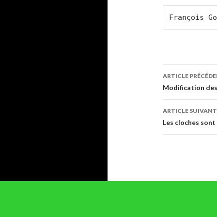
François Go
Navigati
ARTICLE PRÉCÉD
des
Modification de
articles
ARTICLE SUIVANT
Les cloches sont