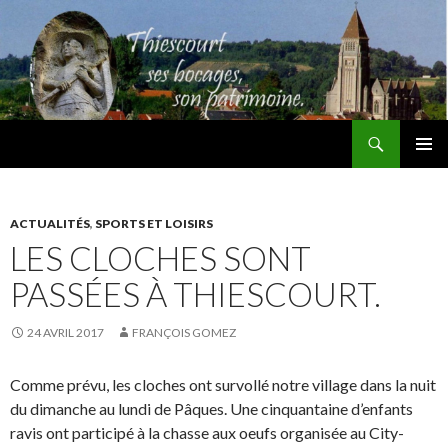
Recherche
Thiescourt
ALLER
MENU
AU
PRINCI
CONTENU
ACTUALITÉS
,
SPORTS ET LOISIRS
LES CLOCHES SONT
PASSÉES À THIESCOURT.
24 AVRIL 2017
FRANÇOIS GOMEZ
Comme prévu, les cloches ont survollé notre village dans la nuit
du dimanche au lundi de Pâques. Une cinquantaine d’enfants
ravis ont participé à la chasse aux oeufs organisée au City-