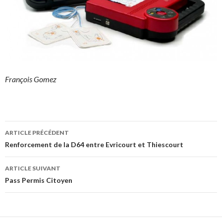
François Gomez
Navigation
ARTICLE PRÉCÉDENT
des
Renforcement de la D64 entre Evricourt et Thiescourt
articles
ARTICLE SUIVANT
Pass Permis Citoyen