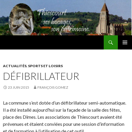
Recherche
Thiescourt
ALLER
MENU
AU
PRINCI
CONTENU
ACTUALITÉS
,
SPORTS ET LOISIRS
DÉFIBRILLATEUR
23 JUIN 2015
FRANÇOIS GOMEZ
La commune s’est dotée d’un défibrillateur semi-automatique.
Il a été installé aujourd’hui sur la façade de la salle des fêtes,
place des Dîmes. Les associations de Thiescourt avaient été
prévenues et étaient conviées pour une session d’information
et de formation à l’utilisation de cet outil.