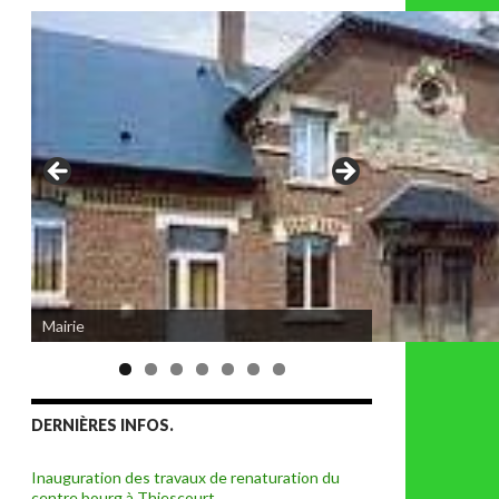
Eglise de Thiescourt détruite durant la
Mairie
grande guerre
DERNIÈRES INFOS.
Inauguration des travaux de renaturation du
centre bourg à Thiescourt