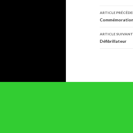
Navigati
ARTICLE PRÉCÉD
des
Commémoration 
articles
ARTICLE SUIVANT
Défibrillateur