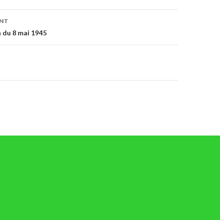
on
ENT
du 8 mai 1945