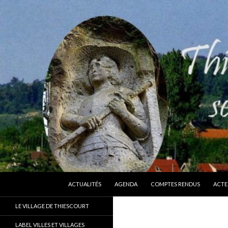
ALLER AU CONTENU
Recherche
Thiescourt
ACTUALITÉS
AGENDA
COMPTES RENDUS
ACTE
Le site officiel de la commune de
LE VILLAGE DE THIESCOURT
Thiescourt (Oise)
LABEL VILLES ET VILLAGES