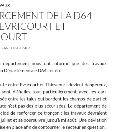
VAUX
RCEMENT DE LA D64
 EVRICOURT ET
COURT
FRANÇOIS GOMEZ
u département nous ont informé que des travaux
r la Départementale D64 cet été.
ute entre Evricourt et Thiescourt devient dangereux,
 sont difficiles tout particulièrement avec les cars
ssée entre les talus qui bordent les champs de part et
oute n’est pas des plus sécurisées. Le département de
cidé de renforcer ce tronçon ; les travaux devraient
uillet et se poursuivre jusqu’à mi août. Une déviation
ise en place afin de contourner le secteur en question.