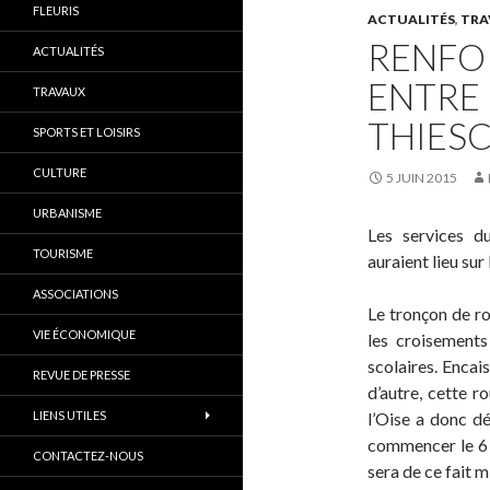
FLEURIS
ACTUALITÉS
,
TRA
RENFO
ACTUALITÉS
ENTRE
TRAVAUX
THIES
SPORTS ET LOISIRS
CULTURE
5 JUIN 2015
URBANISME
Les services d
TOURISME
auraient lieu su
ASSOCIATIONS
Le tronçon de ro
VIE ÉCONOMIQUE
les croisements
scolaires. Encai
REVUE DE PRESSE
d’autre, cette r
LIENS UTILES
l’Oise a donc dé
commencer le 6 j
CONTACTEZ-NOUS
sera de ce fait m