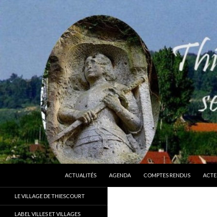
ALLER AU CONTENU
Recherche
Thiescourt
ACTUALITÉS
AGENDA
COMPTES RENDUS
ACTE
Le site officiel de la commune de
LE VILLAGE DE THIESCOURT
Thiescourt (Oise)
LABEL VILLES ET VILLAGES