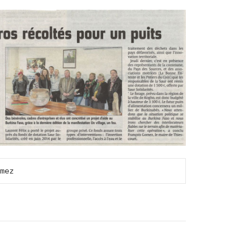
mez
on