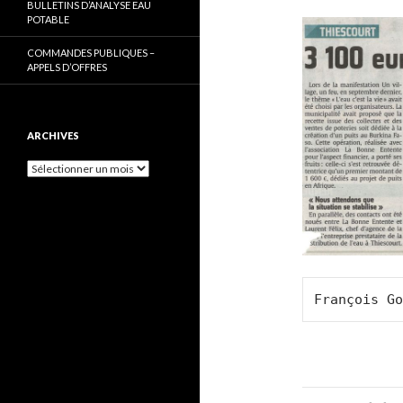
BULLETINS D’ANALYSE EAU
POTABLE
COMMANDES PUBLIQUES –
APPELS D’OFFRES
ARCHIVES
Archives
François Go
Navigati