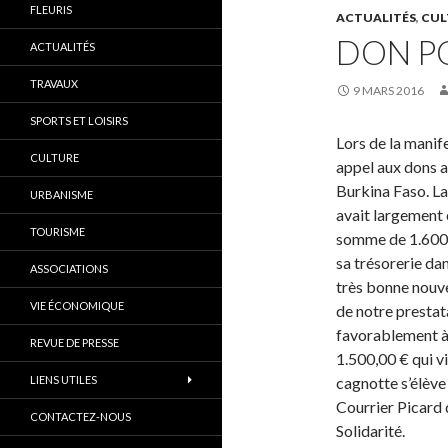
FLEURIS
ACTUALITÉS
,
CUL
DON PO
ACTUALITÉS
TRAVAUX
9 MARS 2016
SPORTS ET LOISIRS
Lors de la manif
CULTURE
appel aux dons av
Burkina Faso. La 
URBANISME
avait largement 
TOURISME
somme de 1.600,
sa trésorerie dan
ASSOCIATIONS
très bonne nouve
VIE ÉCONOMIQUE
de notre prestat
favorablement à
REVUE DE PRESSE
1.500,00 € qui v
LIENS UTILES
cagnotte s’élève 
Courrier Picard 
CONTACTEZ-NOUS
Solidarité.