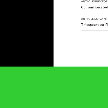
ARTICLE PRÉCÉD
des
Convention Etu
articles
ARTICLE SUIVANT
Thiescourt sur F