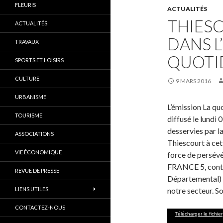
FLEURIS
ACTUALITÉS
THIES
ACTUALITÉS
DANS L
TRAVAUX
QUOTI
SPORTS ET LOISIRS
CULTURE
9 MARS 2016
URBANISME
L’émission La qu
TOURISME
diffusé le lundi
desservies par l
ASSOCIATIONS
Thiescourt à cett
VIE ÉCONOMIQUE
force de persévé
FRANCE 5, conta
REVUE DE PRESSE
Départemental) n
LIENS UTILES
notre secteur. So
CONTACTEZ-NOUS
Lecteur
Télécharger le fichier