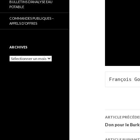
vidéo
BULLETINS D’ANALYSE EAU
POTABLE
COMMANDES PUBLIQUES –
APPELS D’OFFRES
ARCHIVES
Archives
François Go
Navigati
ARTICLE PRÉCÉD
des
Don pour le Burk
articles
ARTICLE SUIVANT