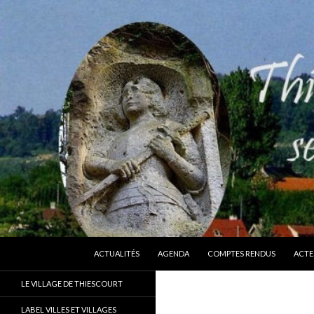
ALLER AU CONTENU
Recherche
Thiescourt
ACTUALITÉS
AGENDA
COMPTES RENDUS
ACTE
Le site officiel de la commune de
LE VILLAGE DE THIESCOURT
Thiescourt (Oise)
LABEL VILLES ET VILLAGES