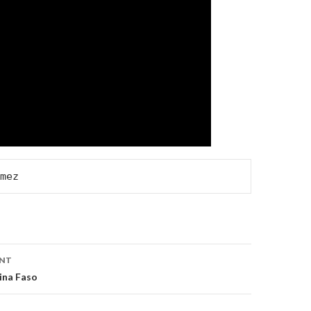
mez
on
ENT
ina Faso