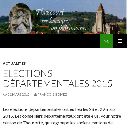
Recherche
Thiescourt
ALLER
MENU
AU
PRINCI
CONTENU
ACTUALITÉS
ELECTIONS
DÉPARTEMENTALES 2015
31 MARS 2015
FRANÇOIS GOMEZ
Les élections départementales ont eu lieu les 28 et 29 mars
2015. Les conseillers départementaux ont été élus. Pour notre
canton de Thourotte, qui regroupe les anciens cantons de