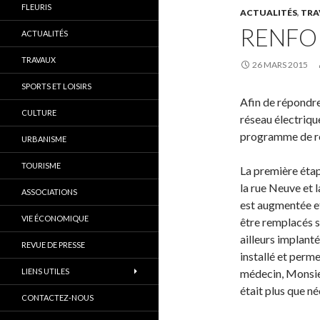
FLEURIS
ACTUALITÉS
,
TRA
RENFO
ACTUALITÉS
TRAVAUX
26 MARS 2015
SPORTS ET LOISIRS
Afin de répondre
CULTURE
réseau électriqu
programme de re
URBANISME
TOURISME
La première éta
la rue Neuve et 
ASSOCIATIONS
est augmentée et
VIE ÉCONOMIQUE
être remplacés s
ailleurs implant
REVUE DE PRESSE
installé et perm
LIENS UTILES
médecin, Monsieu
était plus que né
CONTACTEZ-NOUS