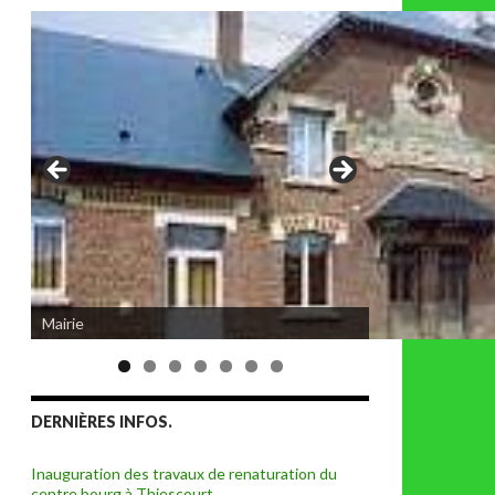
Eglise de Thiescourt détruite durant la
Mairie
grande guerre
DERNIÈRES INFOS.
Inauguration des travaux de renaturation du
centre bourg à Thiescourt