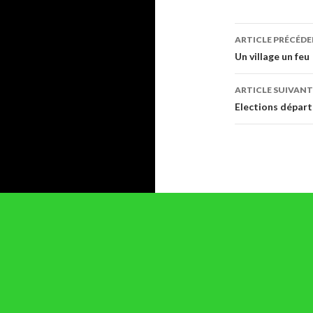
Navigati
ARTICLE PRÉCÉD
des
Un village un feu
articles
ARTICLE SUIVANT
Elections dépar