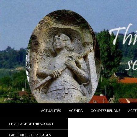
ALLER AU CONTENU
Recherche
Thiescourt
ACTUALITÉS
AGENDA
COMPTES RENDUS
ACTE
Le site officiel de la commune de
LE VILLAGE DE THIESCOURT
Thiescourt (Oise)
LABEL VILLES ET VILLAGES