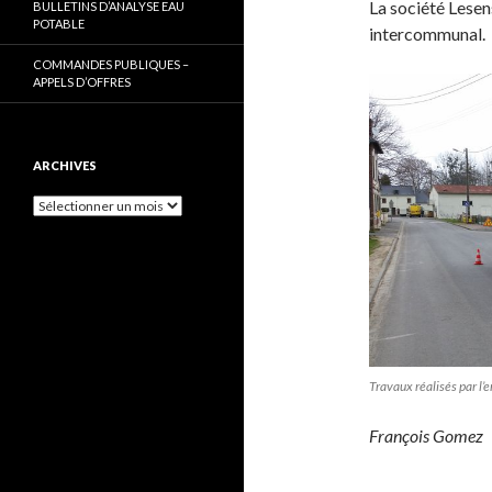
La société Lesen
BULLETINS D’ANALYSE EAU
POTABLE
intercommunal.
COMMANDES PUBLIQUES –
APPELS D’OFFRES
ARCHIVES
Archives
Travaux réalisés par l’
François Gomez