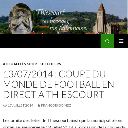
Recherche
Thiescourt
ALLER
MENU
AU
PRINCI
CONTENU
ACTUALITÉS
,
SPORTS ET LOISIRS
13/07/2014 : COUPE DU
MONDE DE FOOTBALL EN
DIRECT A THIESCOURT
17 JUILLET 2014
FRANÇOIS GOMEZ
Le comité des fêtes de Thiescourt ainsi que la municipalité ont
organisé une soirée le 13 juillet 2014 à l’occasion de la coupe du