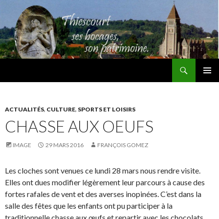
Recherche
Thiescourt
ALLER
MENU
AU
PRINCI
CONTENU
ACTUALITÉS
,
CULTURE
,
SPORTS ET LOISIRS
CHASSE AUX OEUFS
IMAGE
29 MARS 2016
FRANÇOIS GOMEZ
Les cloches sont venues ce lundi 28 mars nous rendre visite.
Elles ont dues modifier légèrement leur parcours à cause des
fortes rafales de vent et des averses inopinées. C’est dans la
salle des fêtes que les enfants ont pu participer à la
traditionnelle chasse aux œufs et repartir avec les chocolats