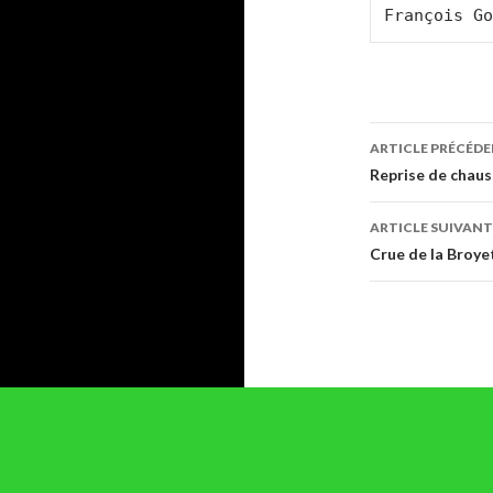
François Go
Navigati
ARTICLE PRÉCÉD
des
Reprise de chaus
articles
ARTICLE SUIVANT
Crue de la Broye