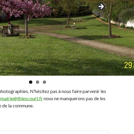
hotographies. N’hésitez pas à nous faire parvenir les
e
mairie@thiescourt.fr
nous ne manquerons pas de les
te de la commune.