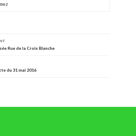
mez
on
ENT
sée Rue de la Croix Blanche
tte du 31 mai 2016