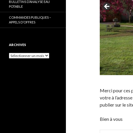
BULLETINS D’ANALYSE EAU
POTABLE
COMMANDES PUBLIQUES –
APPELS D’OFFRES
ARCHIVES
Archives
Merci pour ces p
votre à l’adress
publier sur le si
Bien à vous