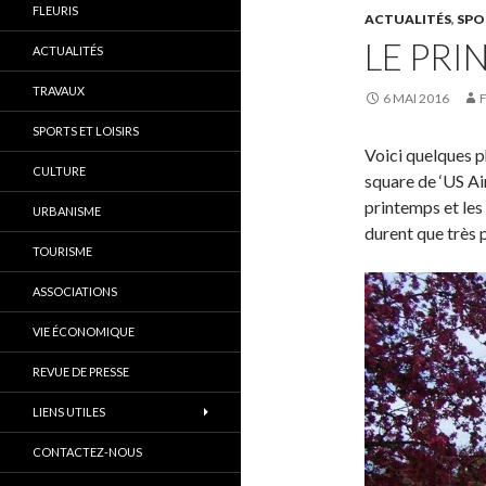
FLEURIS
ACTUALITÉS
,
SPO
LE PRI
ACTUALITÉS
TRAVAUX
6 MAI 2016
SPORTS ET LOISIRS
Voici quelques p
CULTURE
square de ‘US Air
printemps et les
URBANISME
durent que très 
TOURISME
ASSOCIATIONS
VIE ÉCONOMIQUE
REVUE DE PRESSE
LIENS UTILES
CONTACTEZ-NOUS