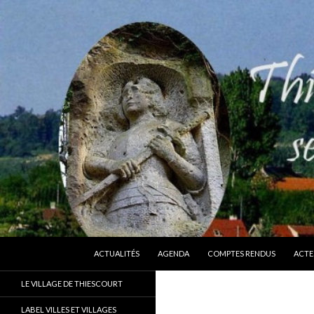
ALLER AU CONTENU
Recherche
Thiescourt
ACTUALITÉS
AGENDA
COMPTES RENDUS
ACTE
Le site officiel de la commune de
LE VILLAGE DE THIESCOURT
Thiescourt (Oise)
LABEL VILLES ET VILLAGES