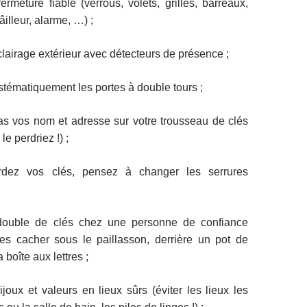
ermeture fiable (verrous, volets, grilles, barreaux,
âilleur, alarme, …) ;
clairage extérieur avec détecteurs de présence ;
ystématiquement les portes à double tours ;
as vos nom et adresse sur votre trousseau de clés
le perdriez !) ;
dez vos clés, pensez à changer les serrures
double de clés chez une personne de confiance
les cacher sous le paillasson, derrière un pot de
 boîte aux lettres ;
joux et valeurs en lieux sûrs (éviter les lieux les