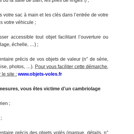
 ou la salle de bain, les piles de linges !) ;
 votre sac à main et les clés dans l’entrée de votre
s votre véhicule ;
sser accessible tout objet facilitant l’ouverture ou
llage, échelle, …) ;
entaire précis de vos objets de valeur (n° de série,
cise, photos, …).
Pour vous faciliter cette démarche,
le site :
www.objets-voles.fr
mesures, vous êtes victime d’un cambriolage
ien ;
;
entaire précis des objets volés (marque, détails, n°