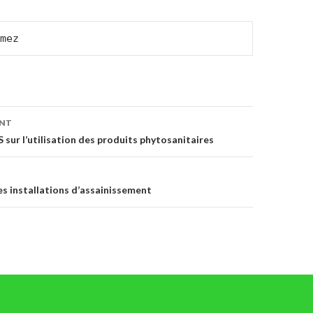
mez
on
ENT
 sur l’utilisation des produits phytosanitaires
es installations d’assainissement