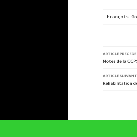
François Go
Navigati
ARTICLE PRÉCÉD
des
Notes de la CCPS
articles
ARTICLE SUIVANT
Réhabilitation d