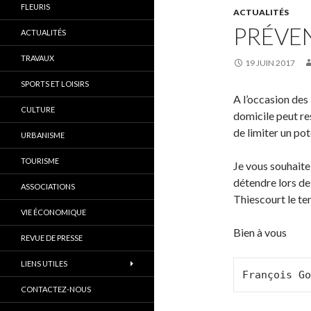
FLEURIS
ACTUALITÉS
PRÉVE
ACTUALITÉS
TRAVAUX
19 JUIN 2017
SPORTS ET LOISIRS
A l’occasion des
CULTURE
domicile peut re
de limiter un po
URBANISME
TOURISME
Je vous souhaite
détendre lors de
ASSOCIATIONS
Thiescourt le t
VIE ÉCONOMIQUE
Bien à vous
REVUE DE PRESSE
LIENS UTILES
François Go
CONTACTEZ-NOUS