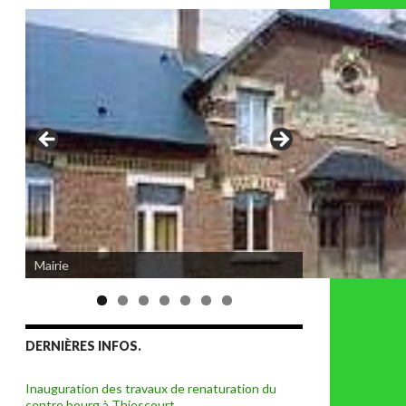
Eglise de Thiescourt détruite durant la
Mairie
grande guerre
DERNIÈRES INFOS.
Inauguration des travaux de renaturation du
centre bourg à Thiescourt