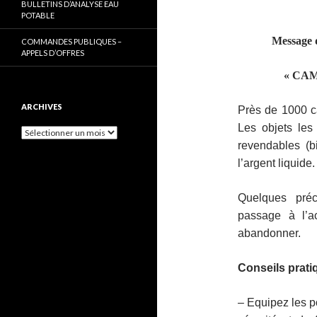
BULLETINS D’ANALYSE EAU
POTABLE
Message 
COMMANDES PUBLIQUES –
APPELS D’OFFRES
« CA
ARCHIVES
Près de 1000 c
Les objets les
Archives
revendables (b
l’argent liquide.
Quelques préc
passage à l’a
abandonner.
Conseils prati
– Equipez les p