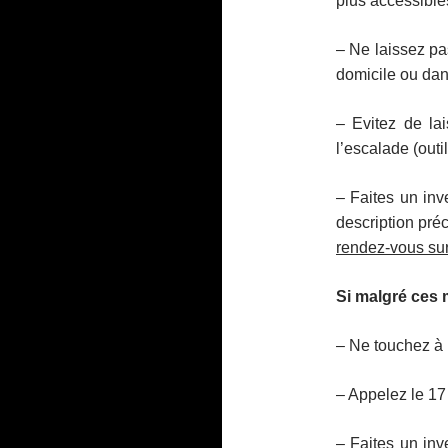
plus accessibles
– Ne laissez pas
domicile ou dan
– Evitez de lai
l’escalade (outi
– Faites un inv
description pré
rendez-vous sur 
Si malgré ces 
– Ne touchez à r
– Appelez le 17 
– Faites un inv