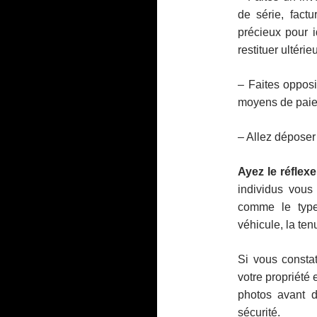
de série, fact
précieux pour i
restituer ultérie
– Faites oppos
moyens de paiem
– Allez déposer 
Ayez le réflex
individus vous
comme le type,
véhicule, la te
Si vous constat
votre propriété
photos avant d
sécurité.