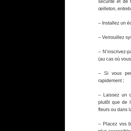
sécurité et de f
œilleton, entreb
– Installez un é
– Verrouillez s
– N’inscrivez-p
(au cas où vous 
– Si vous per
rapidement ;
– Laissez un 
plutôt que de 
fleurs ou dans la
– Placez vos bi