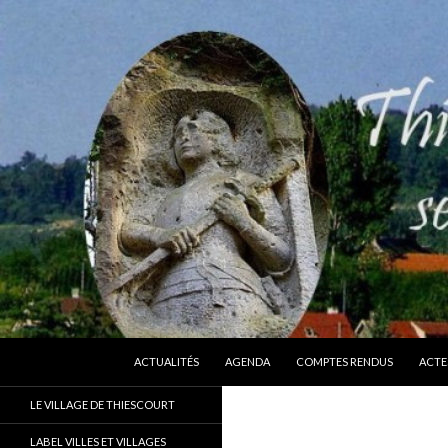
ALLER AU CONTENU
Recherche
Thiescourt
ACTUALITÉS
AGENDA
COMPTES RENDUS
ACTE
Le site officiel de la commune de
LE VILLAGE DE THIESCOURT
Thiescourt (Oise)
LABEL VILLES ET VILLAGES